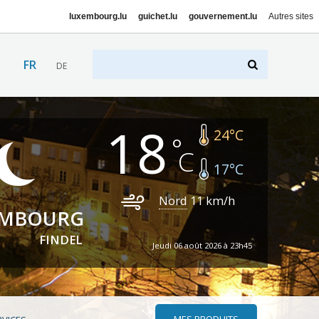
luxembourg.lu
guichet.lu
gouvernement.lu
Autres sites
FR
DE
18
24
°C
17
°C
Nord
11
km/h
EMBOURG
FINDEL
Jeudi 06 août 2026 à 23h45
MES PRODUITS