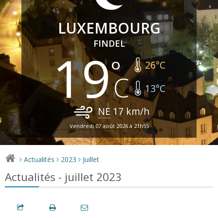
LUXEMBOURG
FINDEL
19
26
°C
13
°C
NE
17
km/h
Vendredi 07 août 2026 à 21h55
Actualités
2023
Juillet
>
>
>
Actualités - juillet 2023