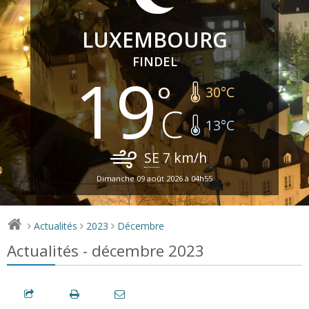
LUXEMBOURG
FINDEL
19
30
°C
13
°C
SE
7
km/h
Dimanche 09 août 2026 à 04h55
Actualités
2023
Décembre
>
>
>
Actualités - décembre 2023