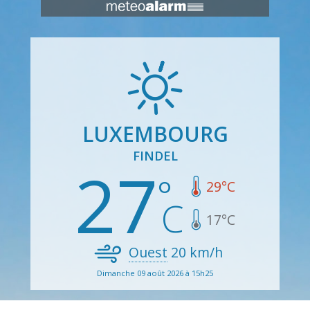
LUXEMBOURG
FINDEL
27
29
°C
17
°C
Ouest
20
km/h
Dimanche 09 août 2026 à 15h25