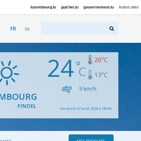
luxembourg.lu
guichet.lu
gouvernement.lu
Autres sites
FR
DE
24
26
°C
13
°C
9
km/h
EMBOURG
FINDEL
Vendredi 07 août 2026 à 18h45
MES PRODUITS