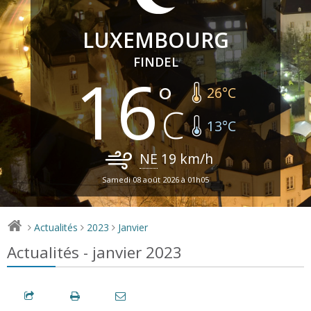
LUXEMBOURG
FINDEL
16
26
°C
13
°C
NE
19
km/h
Samedi 08 août 2026 à 01h05
Actualités
2023
Janvier
>
>
>
Actualités - janvier 2023