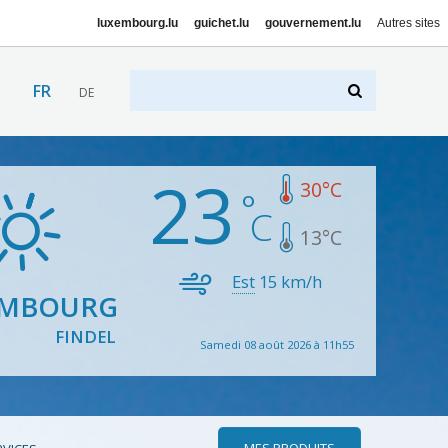
luxembourg.lu
guichet.lu
gouvernement.lu
Autres sites
FR
DE
23
30
°C
13
°C
Est
15
km/h
EMBOURG
FINDEL
Samedi 08 août 2026 à 11h55
MES PRODUITS