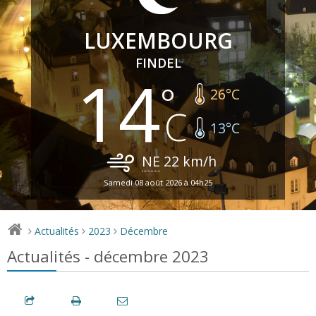
LUXEMBOURG
FINDEL
14
26
°C
13
°C
NE
22
km/h
Samedi 08 août 2026 à 04h25
Actualités
2023
Décembre
>
>
>
Actualités - décembre 2023