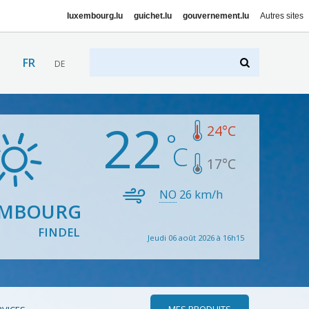
luxembourg.lu
guichet.lu
gouvernement.lu
Autres sites
FR
DE
22
24
°C
17
°C
NO
26
km/h
EMBOURG
FINDEL
Jeudi 06 août 2026 à 16h15
MES PRODUITS