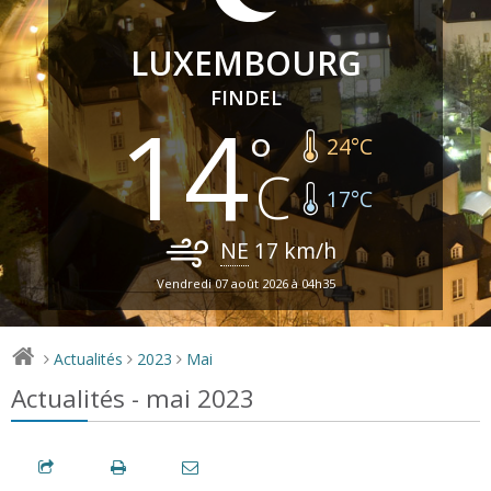
LUXEMBOURG
FINDEL
14
24
°C
17
°C
NE
17
km/h
Vendredi 07 août 2026 à 04h35
Actualités
2023
Mai
>
>
>
Actualités - mai 2023