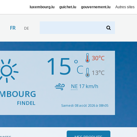
luxembourg.lu
guichet.lu
gouvernement.lu
Autres sites
FR
DE
15
30
°C
13
°C
NE
17
km/h
EMBOURG
FINDEL
Samedi 08 août 2026 à 08h05
MES PRODUITS