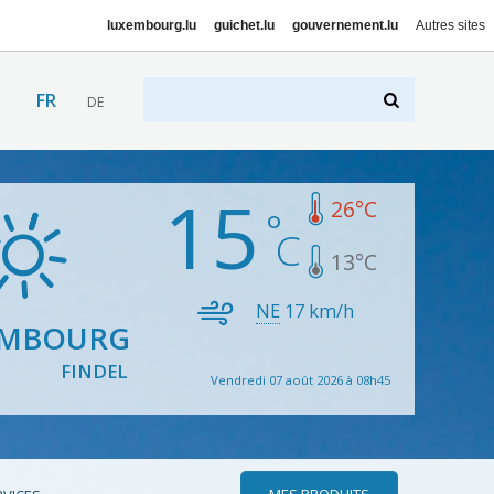
luxembourg.lu
guichet.lu
gouvernement.lu
Autres sites
FR
DE
15
26
°C
13
°C
NE
17
km/h
EMBOURG
FINDEL
Vendredi 07 août 2026 à 08h45
MES PRODUITS