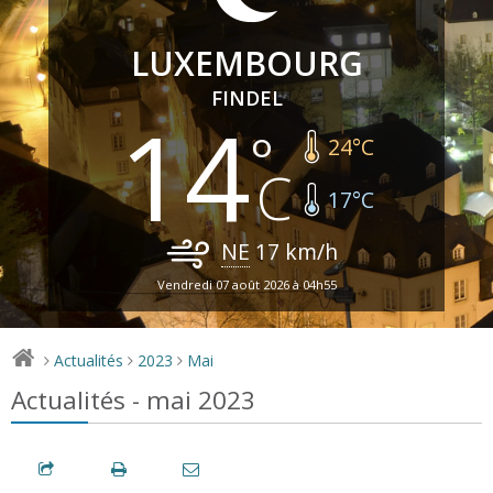
LUXEMBOURG
FINDEL
14
24
°C
17
°C
NE
17
km/h
Vendredi 07 août 2026 à 04h55
Actualités
2023
Mai
>
>
>
Actualités - mai 2023