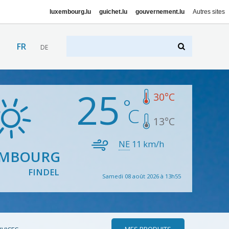
luxembourg.lu
guichet.lu
gouvernement.lu
Autres sites
FR
DE
25
30
°C
13
°C
NE
11
km/h
EMBOURG
FINDEL
Samedi 08 août 2026 à 13h55
MES PRODUITS