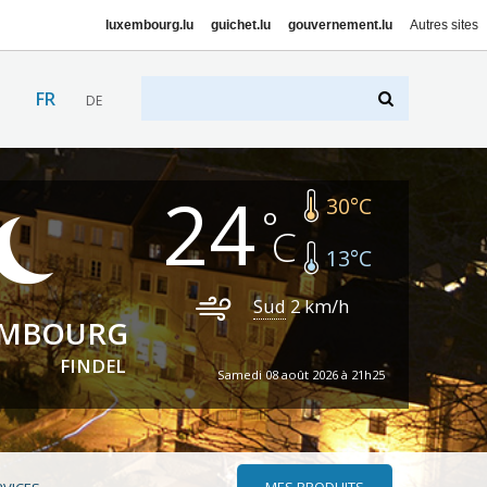
luxembourg.lu
guichet.lu
gouvernement.lu
Autres sites
FR
DE
24
30
°C
13
°C
Sud
2
km/h
EMBOURG
FINDEL
Samedi 08 août 2026 à 21h25
MES PRODUITS