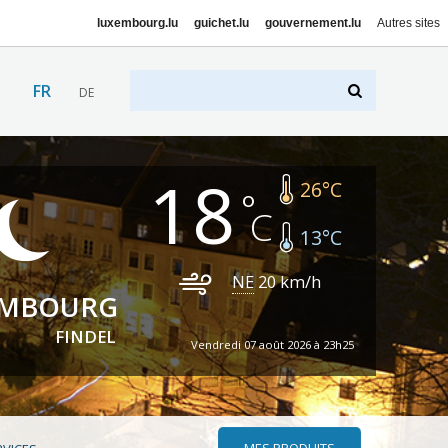
luxembourg.lu
guichet.lu
gouvernement.lu
Autres sites
FR
DE
18
26
°C
13
°C
NE
20
km/h
EMBOURG
FINDEL
Vendredi 07 août 2026 à 23h25
MES PRODUITS