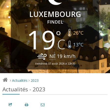
LUXEMBOURG
FINDEL
19
26
°C
13
°C
NE
19
km/h
Vendredi 07 août 2026 à 22h35
Actualités
2023
>
>
Actualités - 2023