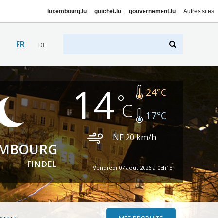
luxembourg.lu
guichet.lu
gouvernement.lu
Autres sites
FR
DE
14
24
°C
17
°C
NE
20
km/h
EMBOURG
FINDEL
Vendredi 07 août 2026 à 03h15
MES PRODUITS