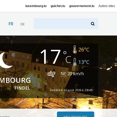
luxembourg.lu
guichet.lu
gouvernement.lu
Autres sites
FR
DE
17
26
°C
13
°C
NE
20
km/h
EMBOURG
FINDEL
Vendredi 07 août 2026 à 23h45
MES PRODUITS