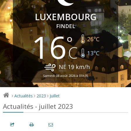
LUXEMBOURG
FINDEL
16
26
°C
13
°C
NE
19
km/h
Samedi 08 août 2026 à 01h35
Actualités
2023
Juillet
>
>
>
Actualités - juillet 2023