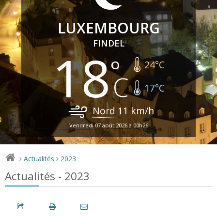
LUXEMBOURG
FINDEL
18
24
°C
17
°C
Nord
11
km/h
Vendredi 07 août 2026 à 00h26
Actualités
2023
>
>
Actualités - 2023