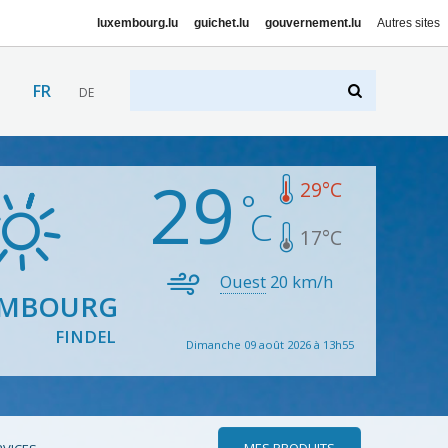
luxembourg.lu
guichet.lu
gouvernement.lu
Autres sites
FR
DE
29
29
°C
17
°C
Ouest
20
km/h
EMBOURG
FINDEL
Dimanche 09 août 2026 à 13h55
MES PRODUITS