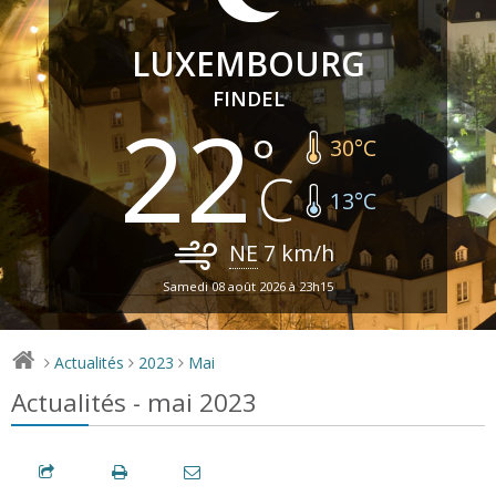
LUXEMBOURG
FINDEL
22
30
°C
13
°C
NE
7
km/h
Samedi 08 août 2026 à 23h15
Actualités
2023
Mai
>
>
>
Actualités - mai 2023