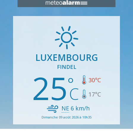
LUXEMBOURG
FINDEL
25
30
°C
17
°C
NE
6
km/h
Dimanche 09 août 2026 à 10h35