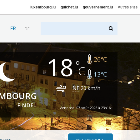
luxembourg.lu
guichet.lu
gouvernement.lu
Autres sites
FR
DE
18
26
°C
13
°C
NE
20
km/h
EMBOURG
FINDEL
Vendredi 07 août 2026 à 23h16
MES PRODUITS