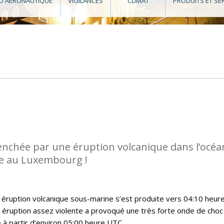
O AÉRONAUTIQUE
VIGILANCES
CLIMAT
PRODUITS ET SE
enchée par une éruption volcanique dans l’océa
ée au Luxembourg !
 éruption volcanique sous-marine s’est produite vers 04:10 heur
 éruption assez violente a provoqué une très forte onde de choc
 à partir d’environ 05:00 heure UTC.