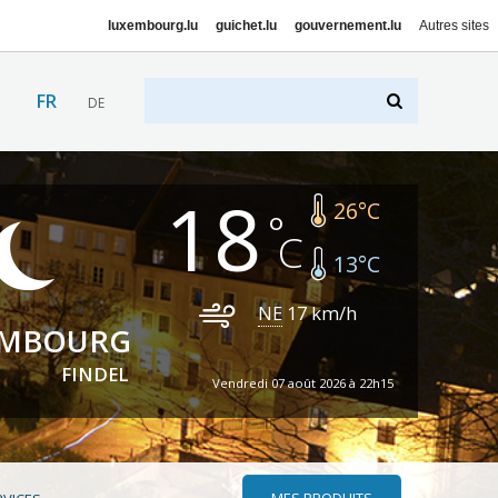
luxembourg.lu
guichet.lu
gouvernement.lu
Autres sites
FR
DE
18
26
°C
13
°C
NE
17
km/h
EMBOURG
FINDEL
Vendredi 07 août 2026 à 22h15
MES PRODUITS