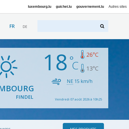
luxembourg.lu
guichet.lu
gouvernement.lu
Autres sites
FR
DE
18
26
°C
13
°C
NE
15
km/h
EMBOURG
FINDEL
Vendredi 07 août 2026 à 10h25
MES PRODUITS