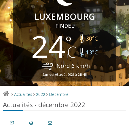
LUXEMBOURG
FINDEL
24
30
°C
13
°C
Nord
6
km/h
Samedi 08 août 2026 à 21h45
Actualités
2022
Décembre
>
>
>
Actualités - décembre 2022