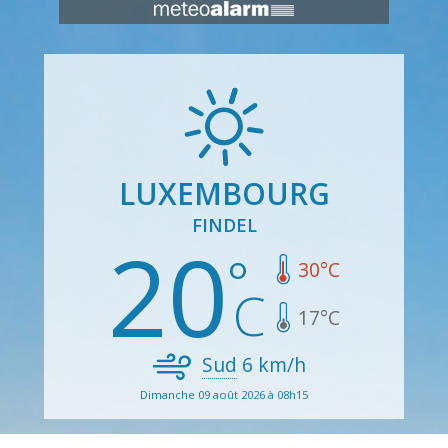
LUXEMBOURG
FINDEL
20
30
°C
17
°C
Sud
6
km/h
Dimanche 09 août 2026 à 08h15