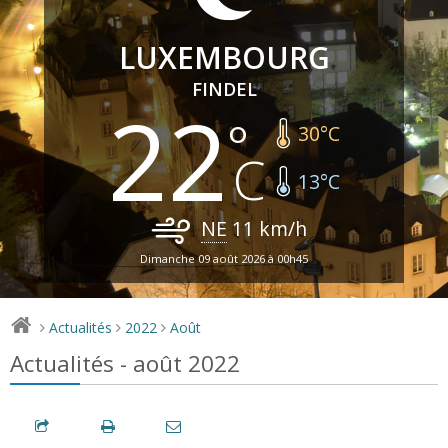
LUXEMBOURG
FINDEL
22
30
°C
13
°C
NE
11
km/h
Dimanche 09 août 2026 à 00h45
Actualités
2022
Août
>
>
>
Actualités - août 2022