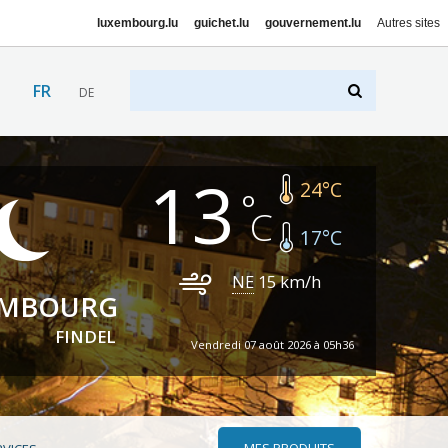
luxembourg.lu
guichet.lu
gouvernement.lu
Autres sites
FR
DE
13
24
°C
17
°C
NE
15
km/h
EMBOURG
FINDEL
Vendredi 07 août 2026 à 05h36
MES PRODUITS