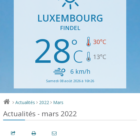
LUXEMBOURG
FINDEL
28
30
°C
13
°C
6
km/h
Samedi 08 août 2026 à 16h26
Actualités
2022
Mars
>
>
>
Actualités - mars 2022