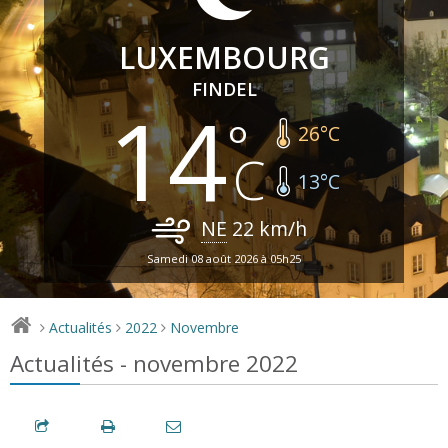
LUXEMBOURG
FINDEL
14
26
°C
13
°C
NE
22
km/h
Samedi 08 août 2026 à 05h25
Actualités
2022
Novembre
>
>
>
Actualités - novembre 2022