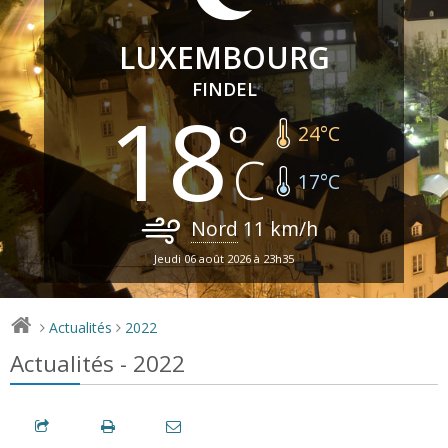
LUXEMBOURG
FINDEL
18
24
°C
17
°C
Nord
11
km/h
Jeudi 06 août 2026 à 23h35
Actualités
2022
>
>
Actualités - 2022