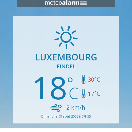
LUXEMBOURG
FINDEL
18
30
°C
17
°C
2
km/h
Dimanche 09 août 2026 à 07h55