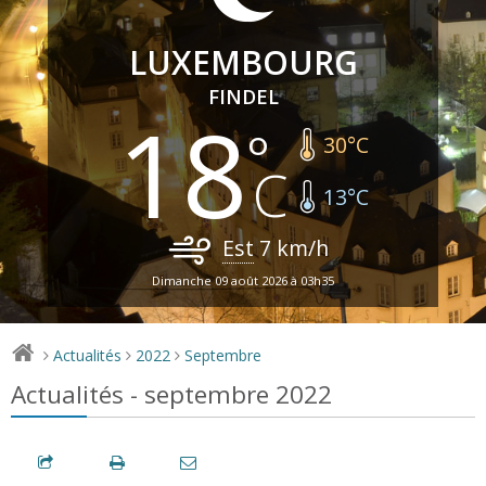
LUXEMBOURG
FINDEL
18
30
°C
13
°C
Est
7
km/h
Dimanche 09 août 2026 à 03h35
Actualités
2022
Septembre
>
>
>
Actualités - septembre 2022