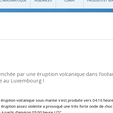
O AÉRONAUTIQUE
VIGILANCES
CLIMAT
PRODUITS ET SE
enchée par une éruption volcanique dans l’océa
ée au Luxembourg !
 éruption volcanique sous-marine s’est produite vers 04:10 heur
 éruption assez violente a provoqué une très forte onde de choc
 à partir d’environ 05:00 heure UTC.