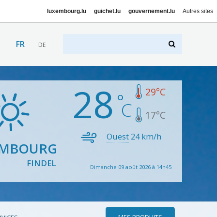
luxembourg.lu
guichet.lu
gouvernement.lu
Autres sites
FR
DE
28
29
°C
17
°C
Ouest
24
km/h
EMBOURG
FINDEL
Dimanche 09 août 2026 à 14h45
MES PRODUITS