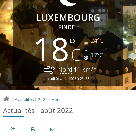
LUXEMBOURG
FINDEL
18
24
°C
17
°C
Nord
11
km/h
Jeudi 06 août 2026 à 23h35
Actualités
2022
Août
>
>
>
Actualités - août 2022