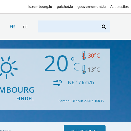
luxembourg.lu
guichet.lu
gouvernement.lu
Autres sites
FR
DE
20
30
°C
13
°C
NE
17
km/h
EMBOURG
FINDEL
Samedi 08 août 2026 à 10h35
MES PRODUITS