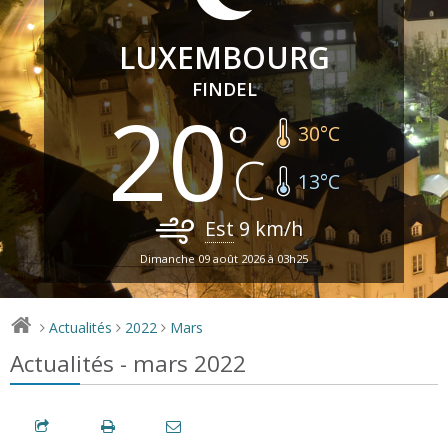
LUXEMBOURG
FINDEL
20
30
°C
13
°C
Est
9
km/h
Dimanche 09 août 2026 à 03h25
Actualités
2022
Mars
>
>
>
Actualités - mars 2022