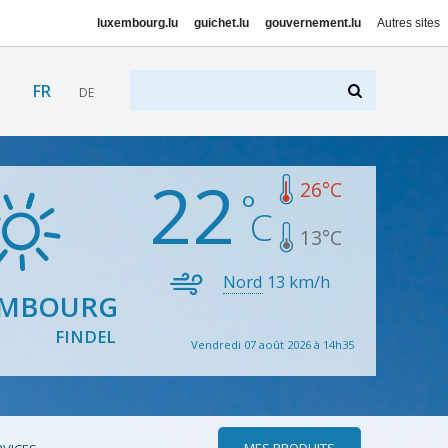
luxembourg.lu
guichet.lu
gouvernement.lu
Autres sites
FR
DE
22
26
°C
13
°C
Nord
13
km/h
EMBOURG
FINDEL
Vendredi 07 août 2026 à 14h35
MES PRODUITS