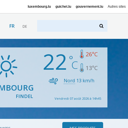
luxembourg.lu
guichet.lu
gouvernement.lu
Autres sites
FR
DE
22
26
°C
13
°C
Nord
13
km/h
EMBOURG
FINDEL
Vendredi 07 août 2026 à 14h45
MES PRODUITS