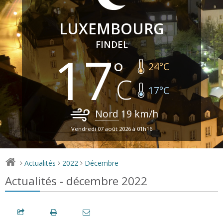
LUXEMBOURG
FINDEL
17
24
°C
17
°C
Nord
19
km/h
Vendredi 07 août 2026 à 01h16
Actualités
2022
Décembre
>
>
>
Actualités - décembre 2022