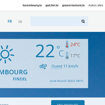
luxembourg.lu
guichet.lu
gouvernement.lu
Autres sites
FR
DE
22
24
°C
17
°C
Ouest
11
km/h
EMBOURG
FINDEL
Jeudi 06 août 2026 à 18h15
MES PRODUITS