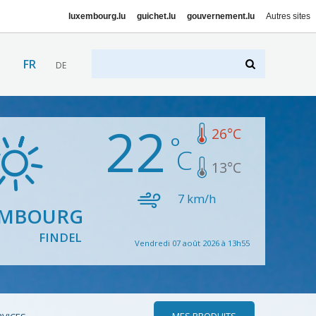
luxembourg.lu
guichet.lu
gouvernement.lu
Autres sites
FR
DE
22
26
°C
13
°C
7
km/h
EMBOURG
FINDEL
Vendredi 07 août 2026 à 13h55
MES PRODUITS