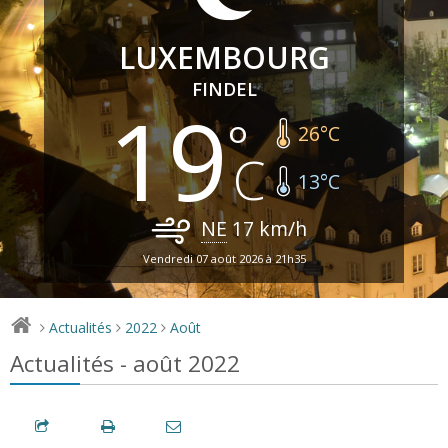
LUXEMBOURG
FINDEL
19
26
°C
13
°C
NE
17
km/h
Vendredi 07 août 2026 à 21h35
Actualités
2022
Août
>
>
>
Actualités - août 2022