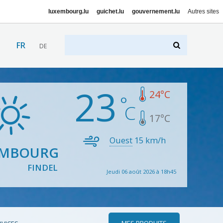
luxembourg.lu
guichet.lu
gouvernement.lu
Autres sites
FR
DE
23
24
°C
17
°C
Ouest
15
km/h
EMBOURG
FINDEL
Jeudi 06 août 2026 à 18h45
MES PRODUITS