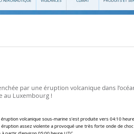
O AÉRONAUTIQUE
VIGILANCES
CLIMAT
PRODUITS ET SE
enchée par une éruption volcanique dans l’océa
ée au Luxembourg !
 éruption volcanique sous-marine s’est produite vers 04:10 heur
 éruption assez violente a provoqué une très forte onde de choc
 à partir d’environ 05:00 heure UTC.