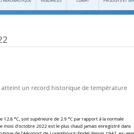
O AÉRONAUTIQUE
VIGILANCES
CLIMAT
PRODUITS ET SE
22
 atteint un record historique de température
12.8 °C, soit supérieure de 2.9 °C par rapport à la normale
le mois d’octobre 2022 est le plus chaud jamais enregistré dans
rologique de l’Aéroport de Luxembourg-Findel depuis 1947, ex-ae