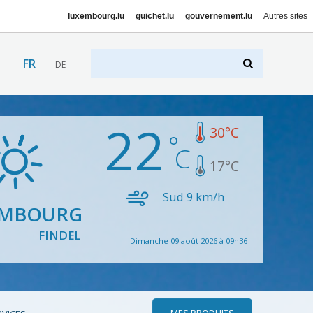
luxembourg.lu
guichet.lu
gouvernement.lu
Autres sites
FR
DE
22
30
°C
17
°C
Sud
9
km/h
EMBOURG
FINDEL
Dimanche 09 août 2026 à 09h36
MES PRODUITS