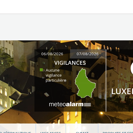
06/08/2026
07/08/2026
VIGILANCES
Aucune
vigilance
particulière
LUX