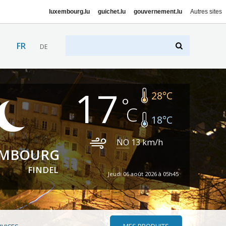
luxembourg.lu
guichet.lu
gouvernement.lu
Autres sites
FR
DE
17
28
°C
18
°C
NO
13
km/h
EMBOURG
FINDEL
Jeudi 06 août 2026 à 05h45
MES PRODUITS