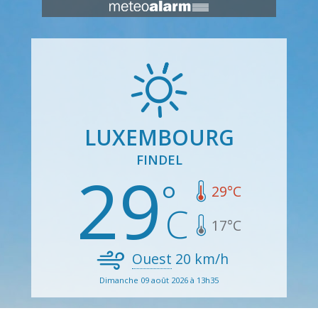
LUXEMBOURG
FINDEL
29
29
°C
17
°C
Ouest
20
km/h
Dimanche 09 août 2026 à 13h35